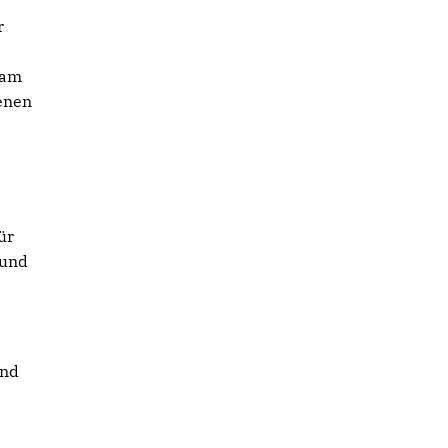
r
 am
nenen
ür
 und
und