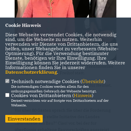
Cookie Hinweis
Diese Webseite verwendet Cookies, die notwendig
sind, um die Webseite zu nutzen. Weiterhin
verwenden wir Dienste von Drittanbietern, die uns
helfen, unser Webangebot zu verbessern (Website-
Optmierung). Für die Verwendung bestimmter
Dienste, benötigen wir Ihre Einwilligung. Ihre
Einwilligung können Sie jederzeit widerrufen. Weitere
Am vergangenen Freitag fand unser Traditionelles
Informationen finden Sie in unserer
Datenschutzerklärung
.
Heringsessen im Hotel Freihof statt.
Technisch notwendige Cookies (
Übersicht
)
Als Gast durften wir unsere Ministerin für Heimat,
Die notwendigen Cookies werden allein für den
Kommunales, Bau und Digitalisierung Ina
ordnungsgemäßen Gebrauch der Webseite benötigt.
Cookies von Drittanbietern (
Hinweis
)
Scharrenbach begrüßen.
Derzeit verzichten wir auf Scripte von Drittanbietern auf der
Webseite.
Vor über 80 Gästen sprach Sie über die Förderung
von Heimat und stellte Initiative des Landes
Einverstanden
,,Bürokratie am Bau?'' Ciao! vor, bei der für
überflüssig gehaltene Bauvorschriften angezeigt